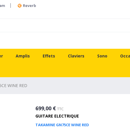
ram
Reverb
er
Amplis
Effets
Claviers
Sono
Occa
5CE WINE RED
699,00 €
TTC
GUITARE ELECTRIQUE
TAKAMINE GN75CE WINE RED