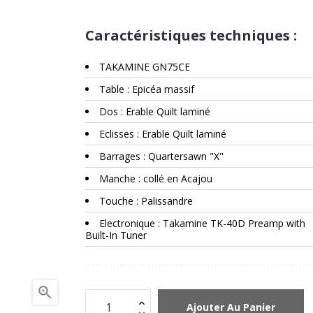
Caractéristiques techniques :
TAKAMINE GN75CE
Table : Epicéa massif
Dos : Erable Quilt laminé
Eclisses : Erable Quilt laminé
Barrages : Quartersawn "X"
Manche : collé en Acajou
Touche : Palissandre
Electronique : Takamine TK-40D Preamp with
Built-In Tuner

Ajouter Au Panier