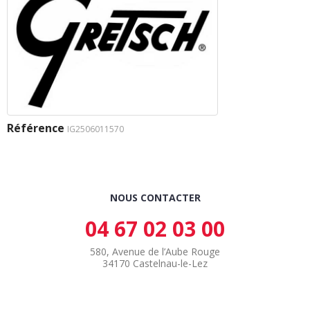
Référence
IG2506011570
NOUS CONTACTER
04 67 02 03 00
580, Avenue de l’Aube Rouge
34170 Castelnau-le-Lez