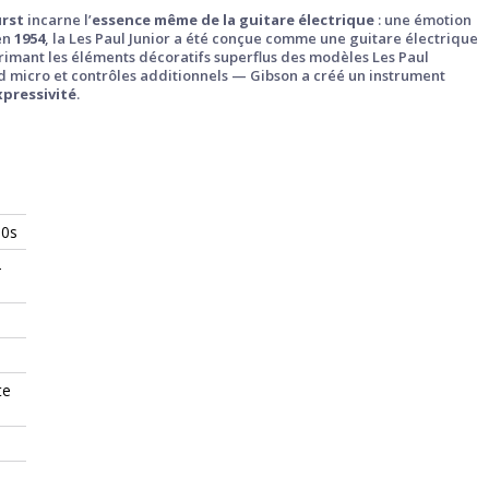
urst
incarne l’
essence même de la guitare électrique
: une émotion
 en
1954
, la Les Paul Junior a été conçue comme une guitare électrique
primant les éléments décoratifs superflus des modèles Les Paul
d micro et contrôles additionnels — Gibson a créé un instrument
expressivité
.
50s
-
te