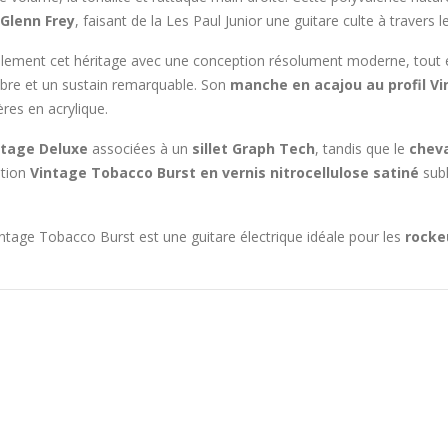
Glenn Frey
, faisant de la Les Paul Junior une guitare culte à travers 
lement cet héritage avec une conception résolument moderne, tout e
ilibre et un sustain remarquable. Son
manche en acajou au profil V
res en acrylique.
ntage Deluxe
associées à un
sillet Graph Tech
, tandis que le
chev
ition
Vintage Tobacco Burst en vernis nitrocellulose satiné
subl
Vintage Tobacco Burst est une guitare électrique idéale pour les
rocke