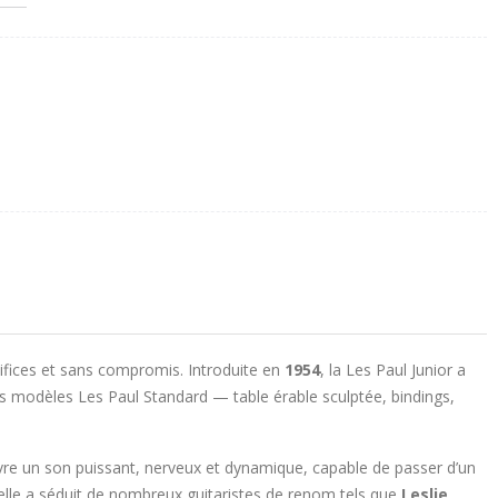
ifices et sans compromis. Introduite en
1954
, la Les Paul Junior a
es modèles Les Paul Standard — table érable sculptée, bindings,
vre un son puissant, nerveux et dynamique, capable de passer d’un
relle a séduit de nombreux guitaristes de renom tels que
Leslie