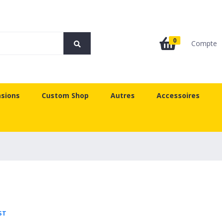
0
Compte
sions
Custom Shop
Autres
Accessoires
ST