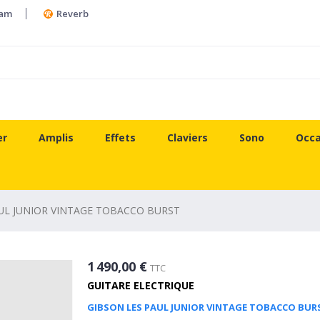
ram
Reverb
er
Amplis
Effets
Claviers
Sono
Occa
UL JUNIOR VINTAGE TOBACCO BURST
1 490,00 €
TTC
GUITARE ELECTRIQUE
GIBSON LES PAUL JUNIOR VINTAGE TOBACCO BUR