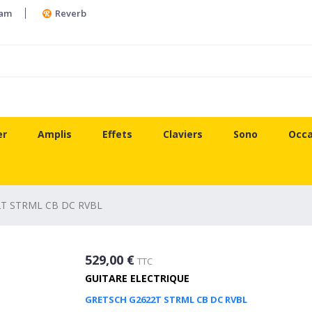
ram
Reverb
er
Amplis
Effets
Claviers
Sono
Occa
T STRML CB DC RVBL
529,00 €
TTC
GUITARE ELECTRIQUE
GRETSCH G2622T STRML CB DC RVBL