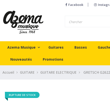
Facebook
Instag
Azema Musique
Guitares
Basses
Gauch
Nouveautés
Promotions
Accueil
GUITARE
GUITARE ELECTRIQUE
GRETSCH G2622
RUPTURE DE STOCK