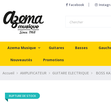
Facebook
Instag
Azema Musique
Guitares
Basses
Gauch
Nouveautés
Promotions
Accueil
AMPLIFICATEUR
GUITARE ELECTRIQUE
BOSS KA
RUPTURE DE STOCK