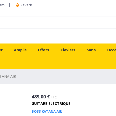
ram
Reverb
er
Amplis
Effets
Claviers
Sono
Occa
TANA AIR
489,00 €
TTC
GUITARE ELECTRIQUE
BOSS KATANA AIR