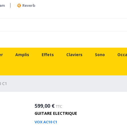
ram
Reverb
er
Amplis
Effets
Claviers
Sono
Occa
0 C1
599,00 €
TTC
GUITARE ELECTRIQUE
VOX AC10 C1