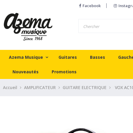
Facebook
Instag
Azema Musique
Guitares
Basses
Gauch
Nouveautés
Promotions
Accueil
AMPLIFICATEUR
GUITARE ELECTRIQUE
VOX AC1