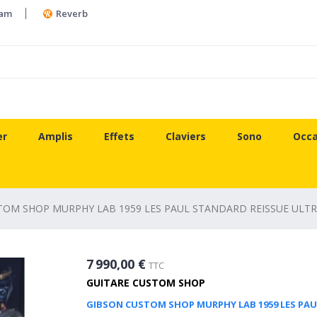
ram
Reverb
er
Amplis
Effets
Claviers
Sono
Occa
TOM SHOP MURPHY LAB 1959 LES PAUL STANDARD REISSUE ULTR
7 990,00 €
TTC
GUITARE CUSTOM SHOP
GIBSON CUSTOM SHOP MURPHY LAB 1959 LES PAU