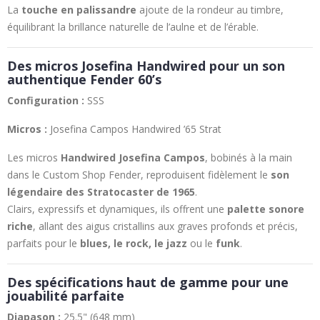
La
touche en palissandre
ajoute de la rondeur au timbre,
équilibrant la brillance naturelle de l’aulne et de l’érable.
Des micros Josefina Handwired pour un son
authentique Fender 60’s
Configuration :
SSS
Micros :
Josefina Campos Handwired ’65 Strat
Les micros
Handwired Josefina Campos
, bobinés à la main
dans le Custom Shop Fender, reproduisent fidèlement le
son
légendaire des Stratocaster de 1965
.
Clairs, expressifs et dynamiques, ils offrent une
palette sonore
riche
, allant des aigus cristallins aux graves profonds et précis,
parfaits pour le
blues, le rock, le jazz
ou le
funk
.
Des spécifications haut de gamme pour une
jouabilité parfaite
Diapason :
25.5" (648 mm)