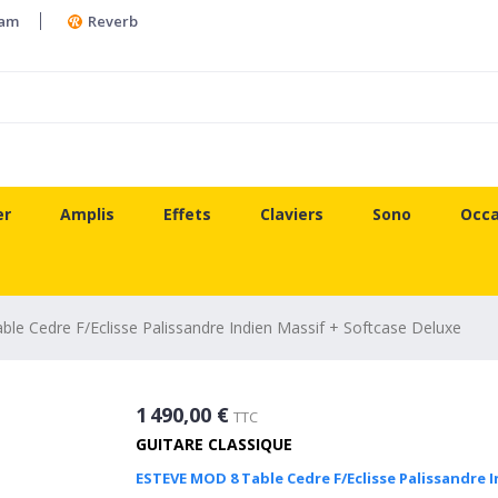
ram
Reverb
er
Amplis
Effets
Claviers
Sono
Occa
e Cedre F/Eclisse Palissandre Indien Massif + Softcase Deluxe
1 490,00 €
TTC
GUITARE CLASSIQUE
ESTEVE MOD 8 Table Cedre F/Eclisse Palissandre 