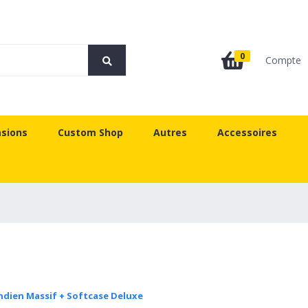
0
Compte
sions
Custom Shop
Autres
Accessoires
Indien Massif + Softcase Deluxe