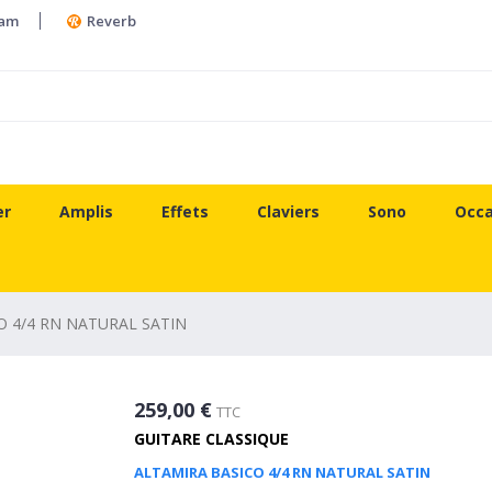
ram
Reverb
er
Amplis
Effets
Claviers
Sono
Occa
O 4/4 RN NATURAL SATIN
259,00 €
TTC
GUITARE CLASSIQUE
ALTAMIRA BASICO 4/4 RN NATURAL SATIN