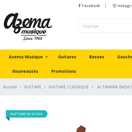
Facebook
Instag
Azema Musique
Guitares
Basses
Gauch
Nouveautés
Promotions
Accueil
GUITARE
GUITARE CLASSIQUE
ALTAMIRA BASIC
RUPTURE DE STOCK