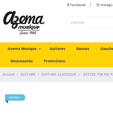
Facebook
Instag
Azema Musique
Guitares
Basses
Gauch
Nouveautés
Promotions
Accueil
GUITARE
GUITARE CLASSIQUE
ESTEVE 7SR F/E 
PROMO !