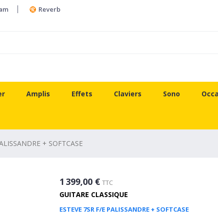
ram
Reverb
er
Amplis
Effets
Claviers
Sono
Occa
PALISSANDRE + SOFTCASE
1 399,00 €
TTC
GUITARE CLASSIQUE
ESTEVE 7SR F/E PALISSANDRE + SOFTCASE