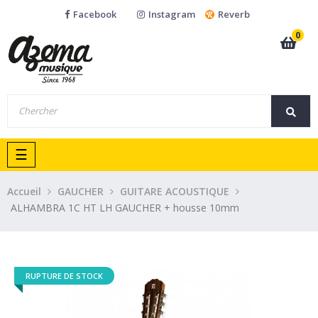
Facebook
Instagram
Reverb
0
Basculer
☰
la
navigation
Accueil
GAUCHER
GUITARE ACOUSTIQUE
ALHAMBRA 1C HT LH GAUCHER + housse 10mm
RUPTURE DE STOCK