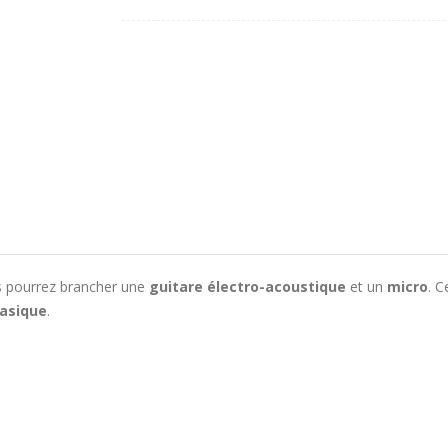
us pourrez brancher une
guitare électro-acoustique
et un
micro
. C
basique
.