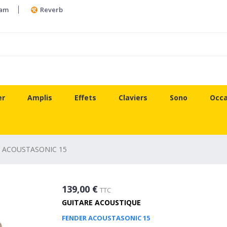
ram
Reverb
er
Amplis
Effets
Claviers
Sono
Occa
 ACOUSTASONIC 15
139,00 €
TTC
GUITARE ACOUSTIQUE
FENDER ACOUSTASONIC 15