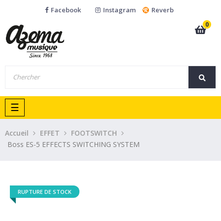
Facebook
Instagram
Reverb
0
Basculer
☰
la
navigation
Accueil
EFFET
FOOTSWITCH
Boss ES-5 EFFECTS SWITCHING SYSTEM
RUPTURE DE STOCK