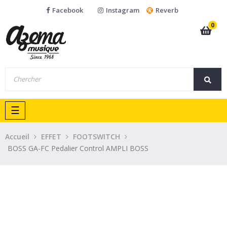
Facebook
Instagram
Reverb
0
Basculer
☰
la
navigation
Accueil
EFFET
FOOTSWITCH
BOSS GA-FC Pedalier Control AMPLI BOSS