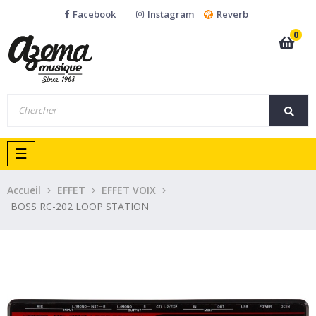
Facebook
Instagram
Reverb
0
Basculer
☰
la
navigation
Accueil
EFFET
EFFET VOIX
BOSS RC-202 LOOP STATION