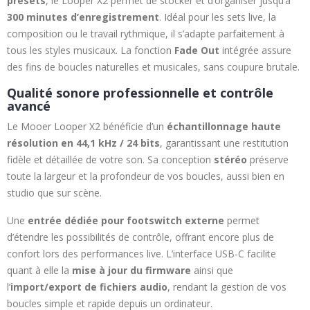
presets
, le Looper X2 permet de stocker et d’organiser jusqu’à
300 minutes d’enregistrement
. Idéal pour les sets live, la
composition ou le travail rythmique, il s’adapte parfaitement à
tous les styles musicaux. La fonction
Fade Out
intégrée assure
des fins de boucles naturelles et musicales, sans coupure brutale.
Qualité sonore professionnelle et contrôle
avancé
Le Mooer Looper X2 bénéficie d’un
échantillonnage haute
résolution en 44,1 kHz / 24 bits
, garantissant une restitution
fidèle et détaillée de votre son. Sa conception
stéréo
préserve
toute la largeur et la profondeur de vos boucles, aussi bien en
studio que sur scène.
Une
entrée dédiée pour footswitch externe
permet
d’étendre les possibilités de contrôle, offrant encore plus de
confort lors des performances live. L’interface USB-C facilite
quant à elle la
mise à jour du firmware
ainsi que
l’
import/export de fichiers audio
, rendant la gestion de vos
boucles simple et rapide depuis un ordinateur.