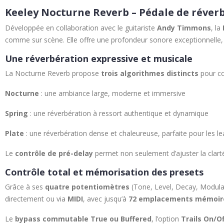
Keeley Nocturne Reverb – Pédale de réver
Développée en collaboration avec le guitariste
Andy Timmons
, la
comme sur scène. Elle offre une profondeur sonore exceptionnelle, u
Une réverbération expressive et musicale
La Nocturne Reverb propose
trois algorithmes distincts
pour cou
Nocturne
: une ambiance large, moderne et immersive
Spring
: une réverbération à ressort authentique et dynamique
Plate
: une réverbération dense et chaleureuse, parfaite pour les l
Le
contrôle de pré-delay
permet non seulement d’ajuster la clarté
Contrôle total et mémorisation des presets
Grâce à ses
quatre potentiomètres
(Tone, Level, Decay, Modulat
directement ou via
MIDI
, avec jusqu’à
72 emplacements mémoir
Le
bypass commutable True ou Buffered
, l’option
Trails On/Of