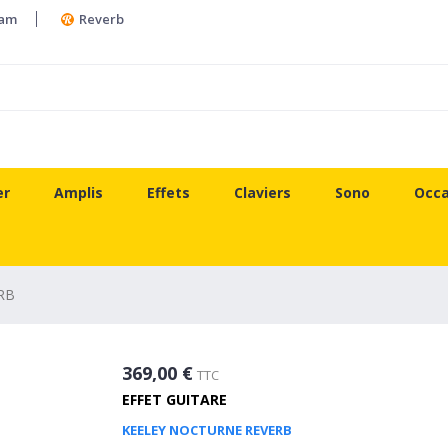
ram
Reverb
er
Amplis
Effets
Claviers
Sono
Occa
RB
369,00 €
TTC
EFFET GUITARE
KEELEY NOCTURNE REVERB