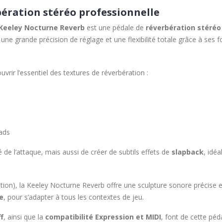
bération stéréo professionnelle
Keeley Nocturne Reverb
est une pédale de
réverbération stéré
ne grande précision de réglage et une flexibilité totale grâce à ses 
vrir l’essentiel des textures de réverbération :
eads
 de l’attaque, mais aussi de créer de subtils effets de
slapback
, idéa
ion), la Keeley Nocturne Reverb offre une sculpture sonore précise et
e
, pour s’adapter à tous les contextes de jeu.
f
, ainsi que la
compatibilité Expression et MIDI
, font de cette pé