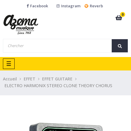
Facebook
Instagram
Reverb
0
Basculer
☰
la
navigation
Accueil
EFFET
EFFET GUITARE
ELECTRO HARMONIX STEREO CLONE THEORY CHORUS