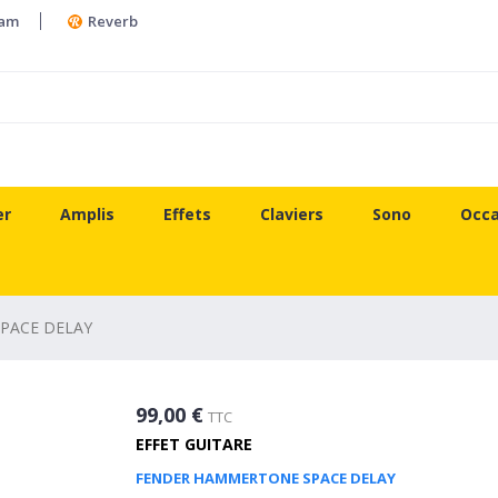
ram
Reverb
er
Amplis
Effets
Claviers
Sono
Occa
PACE DELAY
99,00 €
TTC
EFFET GUITARE
FENDER HAMMERTONE SPACE DELAY