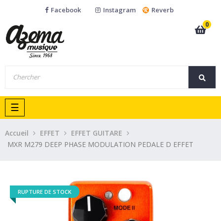
Facebook
Instagram
Reverb
0
Basculer
☰
la
navigation
Accueil
EFFET
EFFET GUITARE
MXR M279 DEEP PHASE MODULATION PEDALE D EFFET
RUPTURE DE STOCK