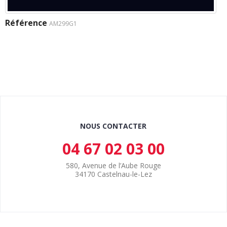
Référence
AM299G1
NOUS CONTACTER
04 67 02 03 00
580, Avenue de l’Aube Rouge
34170 Castelnau-le-Lez