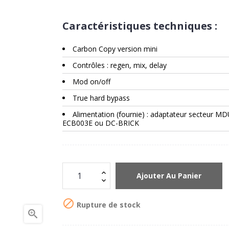
Caractéristiques techniques :
Carbon Copy version mini
Contrôles : regen, mix, delay
Mod on/off
True hard bypass
Alimentation (fournie) : adaptateur secteur M
ECB003E ou DC-BRICK
Ajouter Au Panier

Rupture de stock
