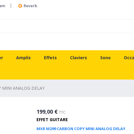
ram
Reverb
er
Amplis
Effets
Claviers
Sono
Occa
 MINI ANALOG DELAY
199,00 €
TTC
EFFET GUITARE
MXR M299 CARBON COPY MINI ANALOG DELAY