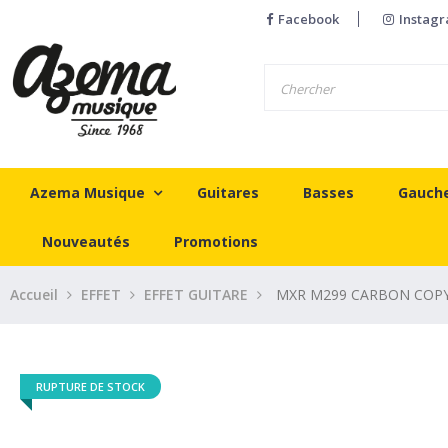
Facebook
Instag
Azema Musique
Guitares
Basses
Gauch
Nouveautés
Promotions
Accueil
EFFET
EFFET GUITARE
MXR M299 CARBON COPY
RUPTURE DE STOCK