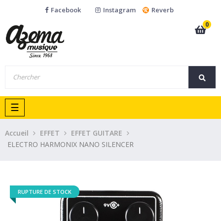
Facebook
Instagram
Reverb
0
Basculer
☰
la
navigation
Accueil
EFFET
EFFET GUITARE
ELECTRO HARMONIX NANO SILENCER
RUPTURE DE STOCK