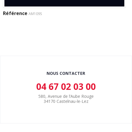
Référence
AM109S
NOUS CONTACTER
04 67 02 03 00
580, Avenue de l’Aube Rouge
34170 Castelnau-le-Lez