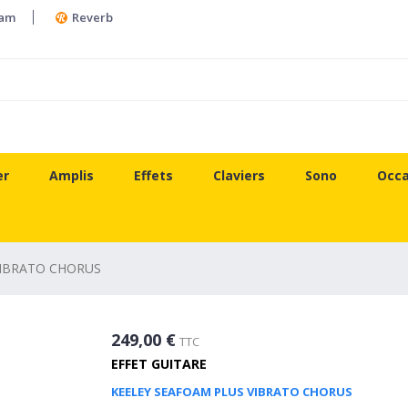
ram
Reverb
er
Amplis
Effets
Claviers
Sono
Occa
VIBRATO CHORUS
249,00 €
TTC
EFFET GUITARE
KEELEY SEAFOAM PLUS VIBRATO CHORUS