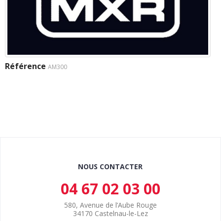
Référence
AM300
NOUS CONTACTER
04 67 02 03 00
580, Avenue de l’Aube Rouge
34170 Castelnau-le-Lez