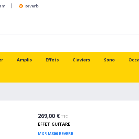
ram
Reverb
er
Amplis
Effets
Claviers
Sono
Occa
269,00 €
TTC
EFFET GUITARE
MXR M300 REVERB