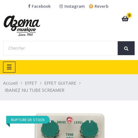
Facebook
Instagram
Reverb
0
Basculer
☰
la
navigation
Accueil
EFFET
EFFET GUITARE
IBANEZ NU TUBE SCREAMER
RUPTURE DE STOCK