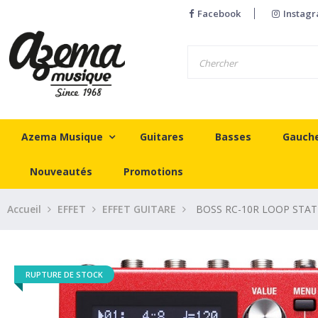
Facebook
Instag
Azema Musique
Guitares
Basses
Gauch
Nouveautés
Promotions
Accueil
EFFET
EFFET GUITARE
BOSS RC-10R LOOP STA
RUPTURE DE STOCK