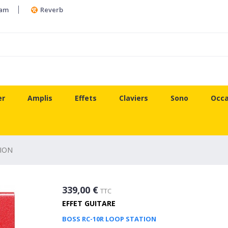
ram
Reverb
er
Amplis
Effets
Claviers
Sono
Occa
TION
339,00 €
TTC
EFFET GUITARE
BOSS RC-10R LOOP STATION