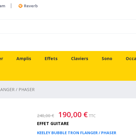
ram
Reverb
er
Amplis
Effets
Claviers
Sono
Occa
ANGER / PHASER
190,00 €
240,00 €
TTC
EFFET GUITARE
KEELEY BUBBLE TRON FLANGER / PHASER