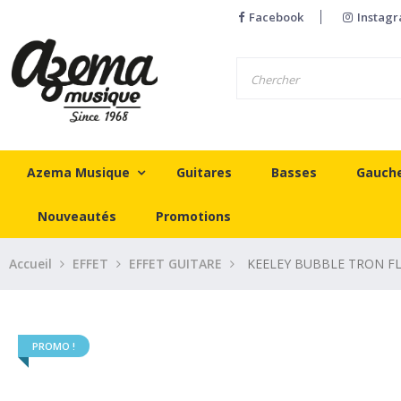
Facebook
Instag
Azema Musique
Guitares
Basses
Gauch
Nouveautés
Promotions
Accueil
EFFET
EFFET GUITARE
KEELEY BUBBLE TRON FL
PROMO !