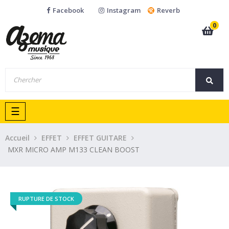
Facebook
Instagram
Reverb
0
Basculer
☰
la
navigation
Accueil
EFFET
EFFET GUITARE
MXR MICRO AMP M133 CLEAN BOOST
RUPTURE DE STOCK