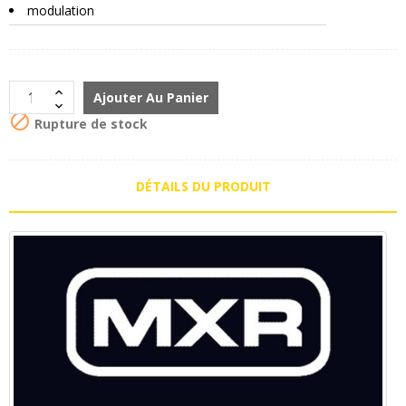
modulation
Ajouter Au Panier

Rupture de stock
DÉTAILS DU PRODUIT