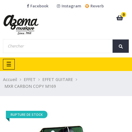
Facebook
Instagram
Reverb
0
Basculer
☰
la
navigation
Accueil
EFFET
EFFET GUITARE
MXR CARBON COPY M169
RUPTURE DE STOCK