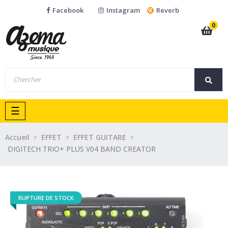
Facebook
Instagram
Reverb
0
Basculer
☰
la
navigation
Accueil
EFFET
EFFET GUITARE
DIGITECH TRIO+ PLUS V04 BAND CREATOR
RUPTURE DE STOCK