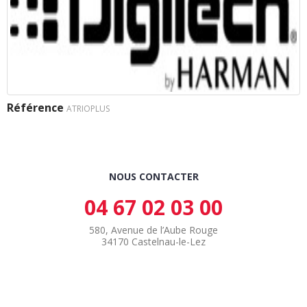
Référence
ATRIOPLUS
NOUS CONTACTER
04 67 02 03 00
580, Avenue de l’Aube Rouge
34170 Castelnau-le-Lez