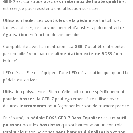
GEB-7
est construite avec des
matériaux de haute qualité
et
est conçue pour résister à une utilisation sur scène.
Utilisation facile : Les
contrôles
de la
pédale
sont intuitifs et
faciles à utiliser, ce qui vous permet d'ajuster rapidement votre
égalisation
en fonction de vos besoins.
Compatibilité avec l'alimentation : La
GEB-7
peut être alimentée
par une pile 9V ou par une
alimentation
externe BOSS
(non
incluse).
LED d'état : Elle est équipée d'une
LED
d'état qui indique quand la
pédale est activée.
Utilisation polyvalente : Bien qu'elle soit conçue spécifiquement
pour les
basses
, la
GEB-7
peut également être utilisée avec
d'autres
instruments
pour façonner leur son de manière précise.
En résumé, la
pédale BOSS GEB-7 Bass Equalizer
est un
outil
puissant
pour les
bassistes
qui souhaitent avoir un contrôle
total sur leur son. Avec ses
sept bandes d'égalisation
et son