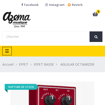
Facebook
Instagram
Reverb
0
Basculer
☰
la
navigation
Accueil
EFFET
EFFET BASSE
AGUILAR OCTAMIZER
RUPTURE DE STOCK