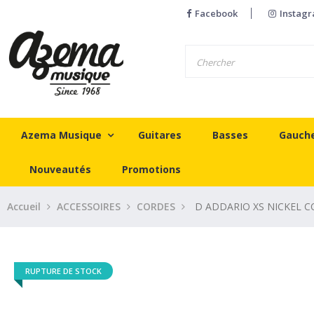
Facebook
Instag
Azema Musique
Guitares
Basses
Gauch
Nouveautés
Promotions
Accueil
ACCESSOIRES
CORDES
D ADDARIO XS NICKEL C
RUPTURE DE STOCK