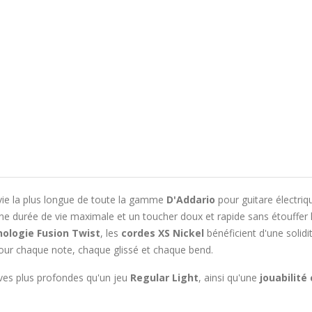
vie la plus longue de toute la gamme
D'Addario
pour guitare électriq
 une durée de vie maximale et un toucher doux et rapide sans étouffe
ologie Fusion Twist
, les
cordes XS Nickel
bénéficient d'une solid
pour chaque note, chaque glissé et chaque bend.
ves plus profondes qu'un jeu
Regular Light
, ainsi qu'une
jouabilité