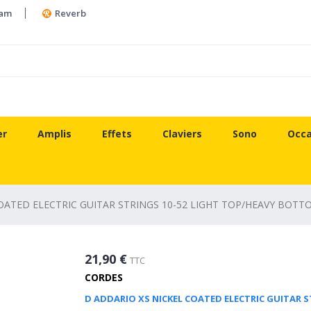
ram
Reverb
er
Amplis
Effets
Claviers
Sono
Occa
OATED ELECTRIC GUITAR STRINGS 10-52 LIGHT TOP/HEAVY BOTT
21,90 €
TTC
CORDES
D ADDARIO XS NICKEL COATED ELECTRIC GUITAR 