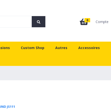
0
Compte
sions
Custom Shop
Autres
Accessoires
UND JS111