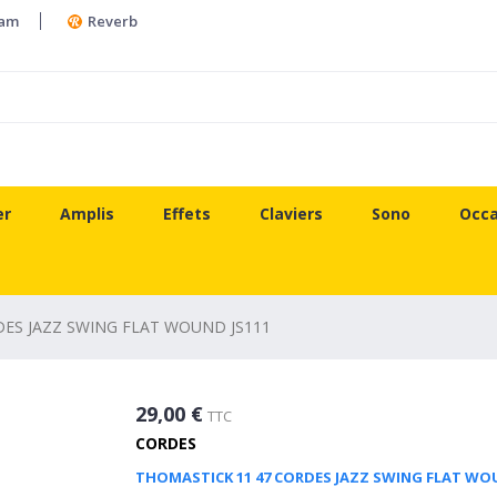
ram
Reverb
er
Amplis
Effets
Claviers
Sono
Occa
DES JAZZ SWING FLAT WOUND JS111
29,00 €
TTC
CORDES
THOMASTICK 11 47 CORDES JAZZ SWING FLAT WO