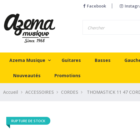
Facebook
Instag
Azema Musique
Guitares
Basses
Gauch
Nouveautés
Promotions
Accueil
ACCESSOIRES
CORDES
THOMASTICK 11 47 COR
RUPTURE DE STOCK