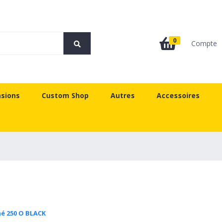
0
Compte
sions
Custom Shop
Autres
Accessoires
é 250 O BLACK