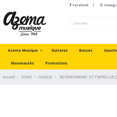
Facebook
Instag
Azema Musique
Guitares
Basses
Gauch
Nouveautés
Promotions
Accueil
SONO
CASQUE
BEYERDYNAMIC DT770PRO-LB Ca