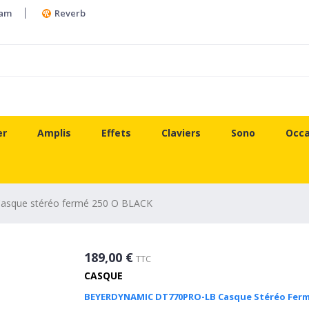
ram
Reverb
er
Amplis
Effets
Claviers
Sono
Occa
sque stéréo fermé 250 O BLACK
189,00 €
TTC
CASQUE
BEYERDYNAMIC DT770PRO-LB Casque Stéréo Ferm