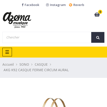
Facebook
Instagram
Reverb
0
Basculer
☰
la
navigation
Accueil
SONO
CASQUE
AKG K92 CASQUE FERME CIRCUM AURAL