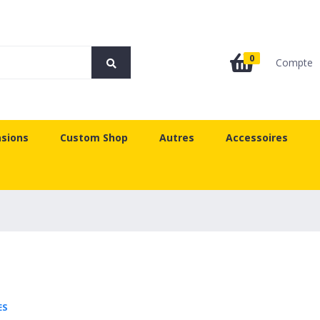
0
Compte
sions
Custom Shop
Autres
Accessoires
ES