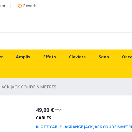
ram
Reverb
er
Amplis
Effets
Claviers
Sono
Occa
JACK JACK COUDE 6 METRES
49,00 €
TTC
CABLES
KLOTZ CABLE LAGRANGE JACK JACK COUDE 6 METR