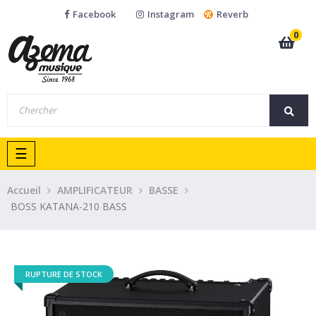
Facebook
Instagram
Reverb
0
Basculer
☰
la
navigation
Accueil
AMPLIFICATEUR
BASSE
BOSS KATANA-210 BASS
RUPTURE DE STOCK