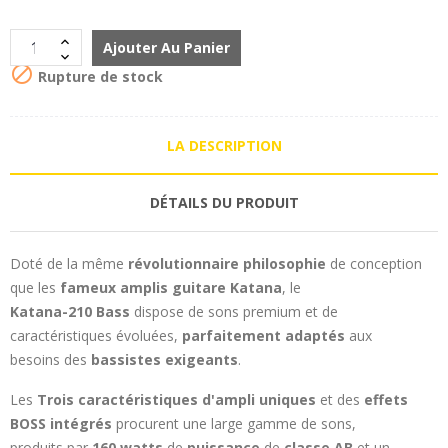
Ajouter Au Panier

Rupture de stock
LA DESCRIPTION
DÉTAILS DU PRODUIT
Doté de la même
révolutionnaire philosophie
de conception
que les
fameux amplis guitare Katana
, le
Katana-210 Bass
dispose de sons premium et de
caractéristiques évoluées,
parfaitement adaptés
aux
besoins des
bassistes exigeants
.
Les
Trois caractéristiques d'ampli uniques
et des
effets
BOSS intégrés
procurent une large gamme de sons,
produits par
160
watts
de
puissance
de
classe AB
et un