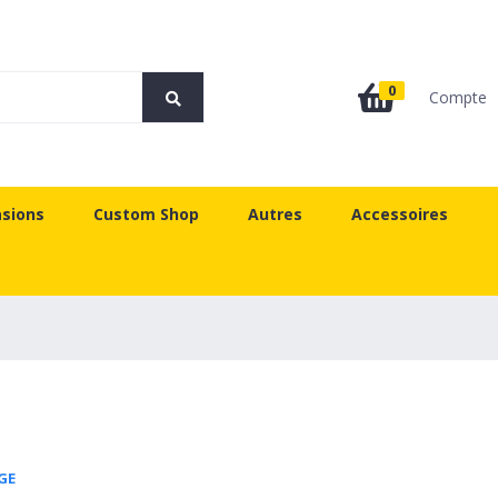
0
Compte
sions
Custom Shop
Autres
Accessoires
GE