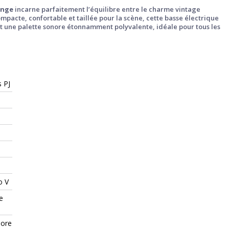
ange
incarne parfaitement l’équilibre entre le charme vintage
pacte, confortable et taillée pour la scène, cette basse électrique
 et une palette sonore étonnamment polyvalente, idéale pour tous les
s PJ
o V
e
nore