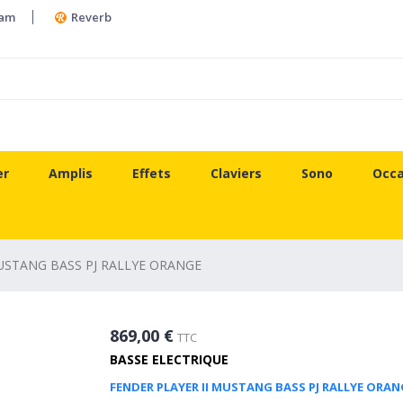
ram
Reverb
er
Amplis
Effets
Claviers
Sono
Occa
USTANG BASS PJ RALLYE ORANGE
869,00 €
TTC
BASSE ELECTRIQUE
FENDER PLAYER II MUSTANG BASS PJ RALLYE ORAN