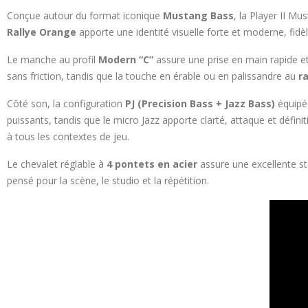
Conçue autour du format iconique
Mustang Bass
, la Player II Mu
Rallye Orange
apporte une identité visuelle forte et moderne, fidèle
Le manche au profil
Modern “C”
assure une prise en main rapide et 
sans friction, tandis que la touche en érable ou en palissandre au
ra
Côté son, la configuration
PJ (Precision Bass + Jazz Bass)
équipé
puissants, tandis que le micro Jazz apporte clarté, attaque et défin
à tous les contextes de jeu.
Le chevalet réglable à
4 pontets en acier
assure une excellente st
pensé pour la scène, le studio et la répétition.