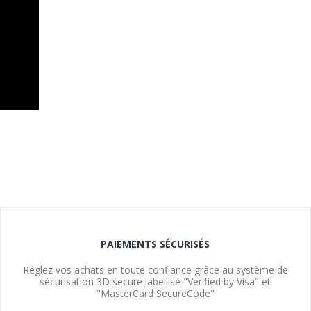
PAIEMENTS SÉCURISÉS
Réglez vos achats en toute confiance grâce au système de
sécurisation 3D secure labellisé "Verified by Visa" et
"MasterCard SecureCode"