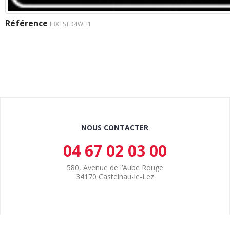
Référence
IBXTSTD4WH1
NOUS CONTACTER
04 67 02 03 00
580, Avenue de l’Aube Rouge
34170 Castelnau-le-Lez