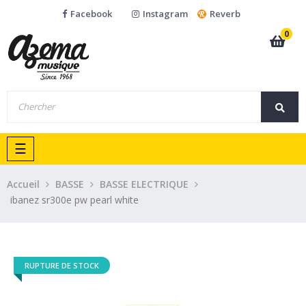
Facebook
Instagram
Reverb
0
Basculer
☰
la
navigation
Accueil
BASSE
BASSE ELECTRIQUE
ibanez sr300e pw pearl white
RUPTURE DE STOCK