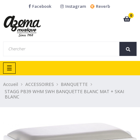
Facebook
Instagram
Reverb
0
Basculer
☰
la
navigation
Accueil
ACCESSOIRES
BANQUETTE
STAGG PB39 WHM SWH BANQUETTE BLANC MAT + SKAI
BLANC