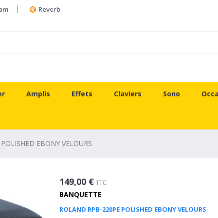
ram
Reverb
er
Amplis
Effets
Claviers
Sono
Occa
 POLISHED EBONY VELOURS
149,00 €
TTC
BANQUETTE
ROLAND RPB-220PE POLISHED EBONY VELOURS