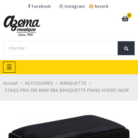
Facebook
Instagram
Reverb
0
Basculer
☰
la
navigation
Accueil
ACCESSOIRES
BANQUETTE
STAGG PBH 390 BKM VBK BANQUETTE PIANO HYDRO NOIR