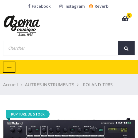
Facebook
Instagram
Reverb
0
Basculer
☰
la
navigation
Accueil
AUTRES INSTRUMENTS
ROLAND TR8S
RUPTURE DE STOCK