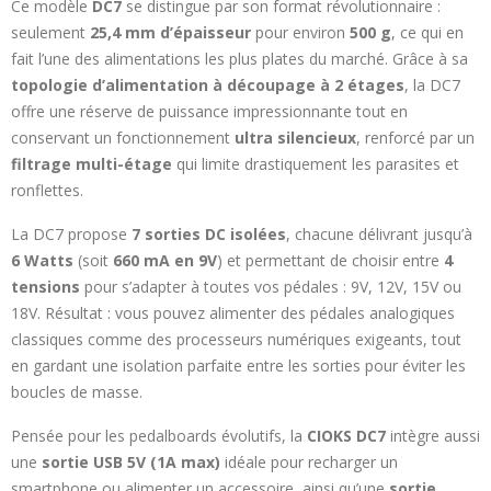
Ce modèle
DC7
se distingue par son format révolutionnaire :
seulement
25,4 mm d’épaisseur
pour environ
500 g
, ce qui en
fait l’une des alimentations les plus plates du marché. Grâce à sa
topologie d’alimentation à découpage à 2 étages
, la DC7
offre une réserve de puissance impressionnante tout en
conservant un fonctionnement
ultra silencieux
, renforcé par un
filtrage multi-étage
qui limite drastiquement les parasites et
ronflettes.
La DC7 propose
7 sorties DC isolées
, chacune délivrant jusqu’à
6 Watts
(soit
660 mA en 9V
) et permettant de choisir entre
4
tensions
pour s’adapter à toutes vos pédales : 9V, 12V, 15V ou
18V. Résultat : vous pouvez alimenter des pédales analogiques
classiques comme des processeurs numériques exigeants, tout
en gardant une isolation parfaite entre les sorties pour éviter les
boucles de masse.
Pensée pour les pedalboards évolutifs, la
CIOKS DC7
intègre aussi
une
sortie USB 5V (1A max)
idéale pour recharger un
smartphone ou alimenter un accessoire, ainsi qu’une
sortie