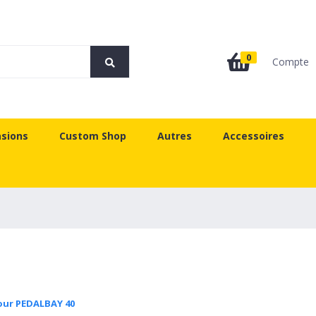
0
Compte
sions
Custom Shop
Autres
Accessoires
our PEDALBAY 40