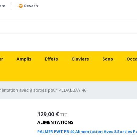
ram
Reverb
er
Amplis
Effets
Claviers
Sono
Occa
ntation avec 8 sorties pour PEDALBAY 40
129,00 €
TTC
ALIMENTATIONS
PALMER PWT PB 40 Alimentation Avec 8 Sorties P