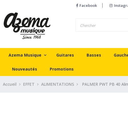
Facebook
Instag
Azema Musique
Guitares
Basses
Gauch
Nouveautés
Promotions
Accueil
EFFET
ALIMENTATIONS
PALMER PWT PB 40 Alime