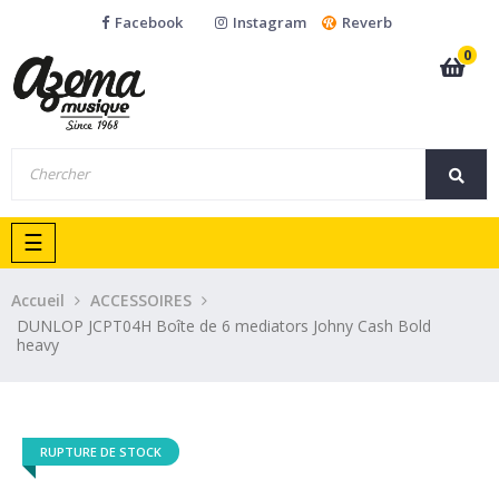
Facebook
Instagram
Reverb
0
Basculer
☰
la
navigation
Accueil
ACCESSOIRES
DUNLOP JCPT04H Boîte de 6 mediators Johny Cash Bold
heavy
RUPTURE DE STOCK